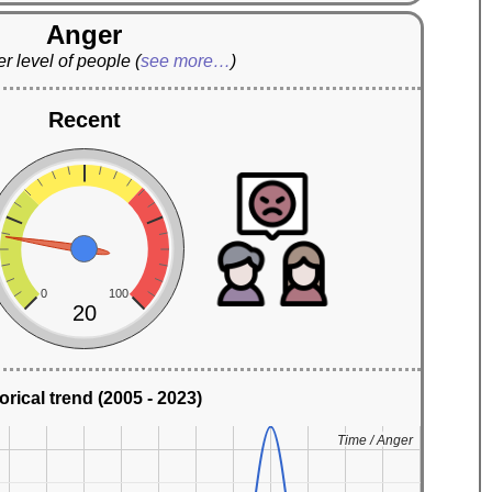
Anger
r level of people
(
see more…
)
Recent
0
100
20
orical trend (2005 - 2023)
Time / Anger
Time / Anger