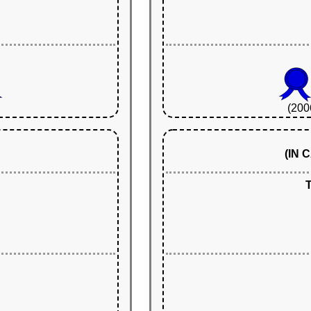
(200
(IN
T