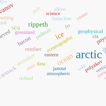
ইচও
vanov
pole
alkire
center
science
elting
halocline
onal
rippeth
fer
sea
padman
pny
geophysical
rieved
greenland
ice
cia
oceanographic
bacon
rember
arctic
ocean
december
eastern
polyakov
data
verti
noaa
cold
i
armack
janout
sno
atmospheric
richard