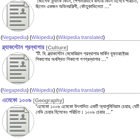
“জোসেফ ফ্র্যাংক কিটন, পেশাদারভাবে বাস্টার কিটন হিসেবে পরিচিত,
ছিলেন একজন অভিনয়শিল্পী, কৌতুকাভিনেতা …”
(
Negapedia
) (
Wikipedia
) (
Wikipedia translated
)
ব্ল্যাকস্টোন গ্রন্থাগার
[
Culture
]
“টি. বি. ব্ল্যাকস্টোন মেমোরিয়াল গ্রন্থাগার মার্কিন যুক্তরাষ্ট্রের
শিকাগোয় অবস্থিত শিকাগো গণগ্রন্থাগার …”
(
Negapedia
) (
Wikipedia
) (
Wikipedia translated
)
এমেকো ১০০৬
[
Geography
]
“এমেকো ১০০৬ এমেকো উৎপাদিত একটি অ্যালুমিনিয়াম চেয়ার, যেটি
নেভি চেয়ার হিসেবেও পরিচিত। ১০০৬ চেয়ার …”