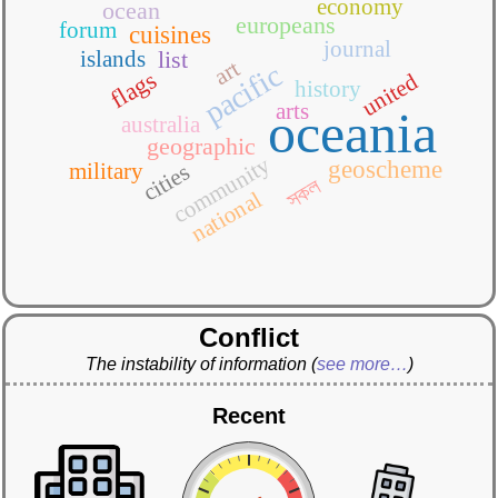
economy
ocean
europeans
forum
cuisines
journal
islands
list
art
pacific
flags
united
history
arts
oceania
australia
geographic
community
geoscheme
military
cities
সকল
national
Conflict
The instability of information
(
see more…
)
Recent