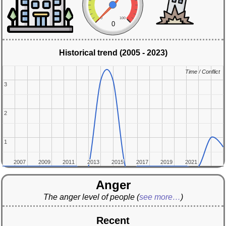
0
100
0
Historical trend (2005 - 2023)
Time / Conflict
Time / Conflict
3
3
2
2
1
1
2007
2007
2009
2009
2011
2011
2013
2013
2015
2015
2017
2017
2019
2019
2021
2021
Anger
The anger level of people
(
see more…
)
Recent