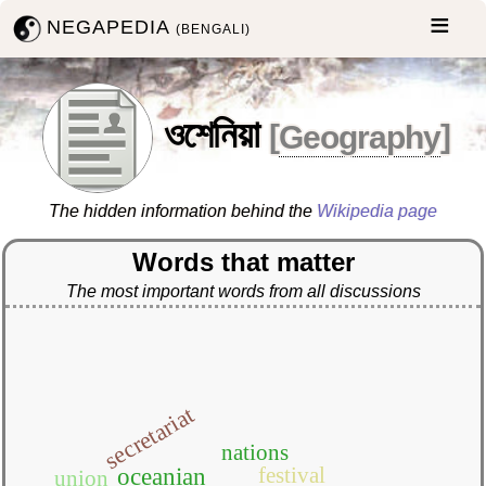
NEGAPEDIA
(BENGALI)
ওশেনিয়া
[
Geography
]
The hidden information behind the
Wikipedia page
Words that matter
The most important words from all discussions
secretariat
nations
festival
oceanian
union