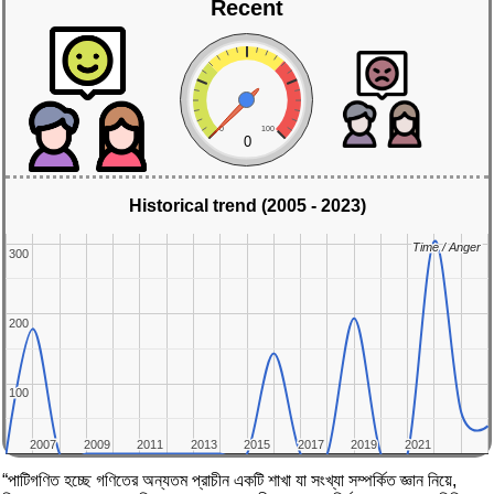
Recent
0
100
0
Historical trend (2005 - 2023)
Time / Anger
Time / Anger
300
300
200
200
100
100
2007
2007
2009
2009
2011
2011
2013
2013
2015
2015
2017
2017
2019
2019
2021
2021
“পাটিগণিত হচ্ছে গণিতের অন্যতম প্রাচীন একটি শাখা যা সংখ্যা সম্পর্কিত জ্ঞান নিয়ে,