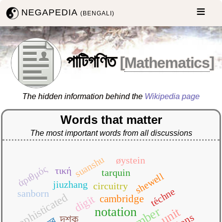
NEGAPEDIA
(BENGALI)
পাটিগণিত
[
Mathematics
]
The hidden information behind the
Wikipedia page
Words that matter
The most important words from all discussions
suanshu
øystein
ἀριθμός
τική
tarquin
shewell
jiuzhang
circuitry
téchne
sanborn
sophisticated
digit
cambridge
number
unit
notation
দশক