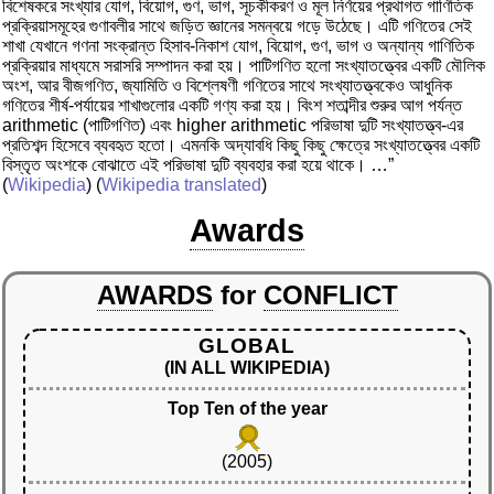
বিশেষকরে সংখ্যার যোগ, বিয়োগ, গুণ, ভাগ, সূচকীকরণ ও মূল নির্ণয়ের প্রথাগত গাণিতিক
প্রক্রিয়াসমূহের গুণাবলীর সাথে জড়িত জ্ঞানের সমন্বয়ে গড়ে উঠেছে। এটি গণিতের সেই
শাখা যেখানে গণনা সংক্রান্ত হিসাব-নিকাশ যোগ, বিয়োগ, গুণ, ভাগ ও অন্যান্য গাণিতিক
প্রক্রিয়ার মাধ্যমে সরাসরি সম্পাদন করা হয়। পাটিগণিত হলো সংখ্যাতত্ত্বের একটি মৌলিক
অংশ, আর বীজগণিত, জ্যামিতি ও বিশ্লেষণী গণিতের সাথে সংখ্যাতত্ত্বকেও আধুনিক
গণিতের শীর্ষ-পর্যায়ের শাখাগুলোর একটি গণ্য করা হয়। বিংশ শতাব্দীর শুরুর আগ পর্যন্ত
arithmetic (পাটিগণিত) এবং higher arithmetic পরিভাষা দুটি সংখ্যাতত্ত্ব-এর
প্রতিশব্দ হিসেবে ব্যবহৃত হতো। এমনকি অদ্যাবধি কিছু কিছু ক্ষেত্রে সংখ্যাতত্ত্বের একটি
বিস্তৃত অংশকে বোঝাতে এই পরিভাষা দুটি ব্যবহার করা হয়ে থাকে। …”
(
Wikipedia
) (
Wikipedia translated
)
Awards
AWARDS
for
CONFLICT
GLOBAL
(IN ALL WIKIPEDIA)
Top Ten of the year
(2005)