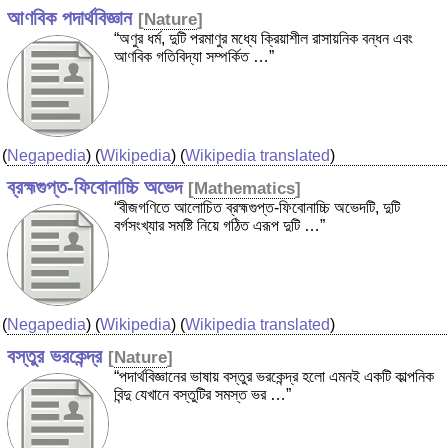
আণবিক পদার্থবিজ্ঞান
[
Nature
]
“অণুর ধর্ম, দুটি পরমাণুর মধ্যে ক্রিয়াশীল রাসায়নিক বন্ধন এবং
আণবিক গতিবিদ্যা সম্পর্কিত …”
(
Negapedia
) (
Wikipedia
) (
Wikipedia translated
)
ব্রহ্মগুপ্ত-ফিবোনাচ্চি অভেদ
[
Mathematics
]
“বীজগণিতে আলোচিত ব্রহ্মগুপ্ত-ফিবোনাচ্চি অভেদটি, দুটি
বর্গসংখ্যার সমষ্টি নিয়ে গঠিত এরূপ দুটি …”
(
Negapedia
) (
Wikipedia
) (
Wikipedia translated
)
বস্তুর ভরকেন্দ্র
[
Nature
]
“পদার্থবিজ্ঞানের ভাষায় বস্তুর ভরকেন্দ্র হলো এমনই একটি কাল্পনিক
বিন্দু যেখানে বস্তুটির সমস্ত ভর …”