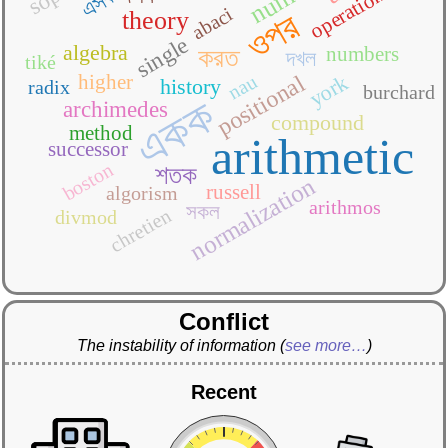
operations
এসব
abaci
theory
ওপর
single
algebra
numbers
করত
দখল
tiké
york
positional
higher
nau
history
radix
burchard
একক
archimedes
compound
method
arithmetic
successor
boston
শতক
normalization
russell
algorism
arithmos
সকল
chretien
divmod
Conflict
The instability of information
(
see more…
)
Recent