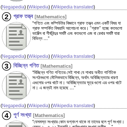
(
Negapedia
) (
Wikipedia
) (
Wikipedia translated
)
গ্রাফ তত্ত্ব
[
Mathematics
]
“গণিতে এবং কম্পিউটার বিজ্ঞানে গ্রাফ তত্ত্ব এমন একটি বিষয় যা
গ্রাফ সম্পর্কিত বিষয়াদি আলোচনা করে। "গ্রাফ" হচ্ছে কতগুলো
ভার্টেক্স বা শীর্ষবিন্দুর সমষ্টি এবং কতগুলো এজ বা রেখার সমষ্টি যারা
বিভিন্ন …”
(
Negapedia
) (
Wikipedia
) (
Wikipedia translated
)
বিচ্ছিন্ন গণিত
[
Mathematics
]
“বিচ্ছিন্ন গণিত গণিতের সেই শাখা যে শাখায় অধীত গাণিতিক
সংগঠনগুলো মৌলিকভাবে বিচ্ছিন্ন, অর্থাৎ অবিচ্ছিন্নতার ধারণা
এগুলোর ওপর খাটে না। অবিচ্ছিন্নতার সূত্র গুলো এর ওপর খাটে
না। এ জন্যই নাম হয়েছে …”
(
Negapedia
) (
Wikipedia
) (
Wikipedia translated
)
পূর্ণ সংখ্যা
[
Mathematics
]
“যেসমস্ত সংখ্যার কোন ভগ্নাংশ থাকে না তাদের বলে পূর্ণ সংখ্যা।
যেমন: ১, -৫, ১২ ইত্যাদি। পূর্ণসংখ্যার সংখ্যা অসীম …”