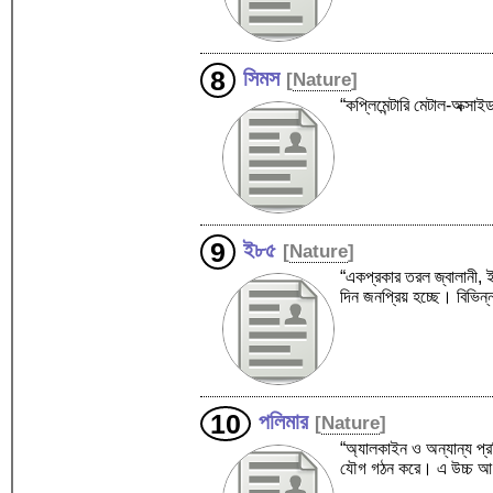
সিমস
[
Nature
]
“কপ্লিমেন্টারি মেটাল-অক্স
ই৮৫
[
Nature
]
“একপ্রকার তরল জ্বালানী, 
দিন জনপ্রিয় হচ্ছে। বিভিন্ন
পলিমার
[
Nature
]
“অ্যালকাইন ও অন্যান্য প্
যৌগ গঠন করে। এ উচ্চ আণ