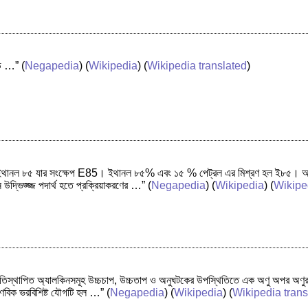
াইড …”
(
Negapedia
) (
Wikipedia
) (
Wikipedia translated
)
ইথানল ৮৫ যার সংক্ষেপ E85। ইথানল ৮৫% এবং ১৫ % পেট্রল এর মিশ্রণ হল ই৮৫। আধুনিক 
 উদ্ভিজ্জ্জ পদার্থ হতে প্রক্রিয়াকরণের …”
(
Negapedia
) (
Wikipedia
) (
Wikipe
রতিস্থাপিত অ্যালকিনসমূহ উচ্চচাপ, উচ্চতাপ ও অনুঘটকের উপস্থিতিতে এক অণু অপর অণুর স
বিক ভরবিশিষ্ট যৌগটি হল …”
(
Negapedia
) (
Wikipedia
) (
Wikipedia trans