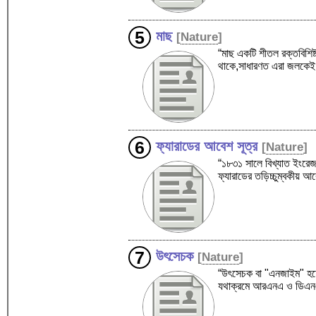
মাছ
[
Nature
]
“মাছ একটি শীতল রক্তবিশিষ্ট
থাকে,সাধারণত এরা জলকেই
ফ্যারাডের আবেশ সূত্র
[
Nature
]
“১৮৩১ সালে বিখ্যাত ইংরেজ 
ফ্যারাডের তড়িচ্চুম্বকীয়
উৎসেচক
[
Nature
]
“উৎসেচক বা "এনজাইম" হচ্
যথাক্রমে আরএনএ ও ডিএনএ