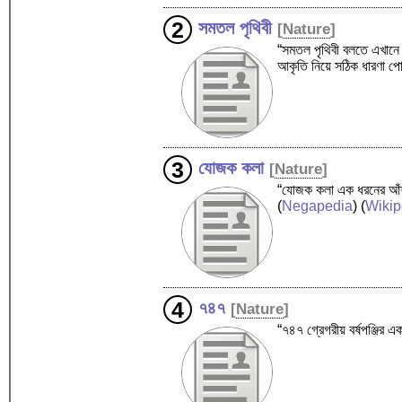
সমতল পৃথিবী
[
Nature
]
“সমতল পৃথিবী বলতে এখানে 
আকৃতি নিয়ে সঠিক ধারণা 
যোজক কলা
[
Nature
]
“যোজক কলা এক ধরনের আঁশবহ
(
Negapedia
) (
Wikip
৭৪৭
[
Nature
]
“৭৪৭ গ্রেগরীয় বর্ষপঞ্জির