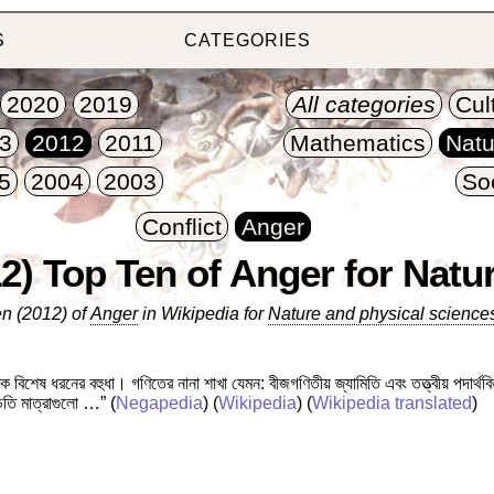
S
CATEGORIES
2020
2019
All categories
Cul
3
2012
2011
Mathematics
Natu
5
2004
2003
So
Conflict
Anger
2) Top Ten of Anger for Natu
n (2012) of
Anger
in Wikipedia for
Nature and physical science
ক বিশেষ ধরনের বহুধা। গণিতের নানা শাখা যেমন: বীজগণিতীয় জ্যামিতি এবং তত্ত্বীয় পদার্থবিজ
়তি মাত্রাগুলো …”
(
Negapedia
) (
Wikipedia
) (
Wikipedia translated
)