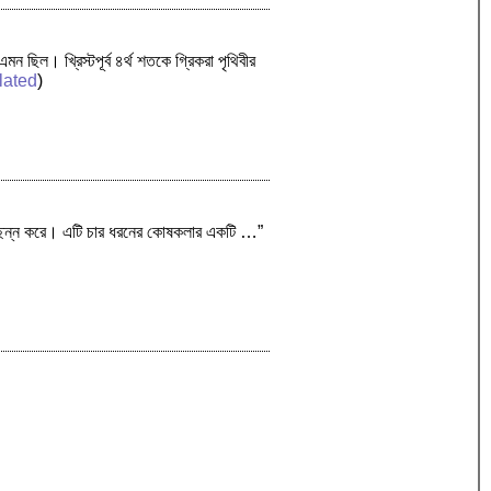
িল। খ্রিস্টপূর্ব ৪র্থ শতকে গ্রিকরা পৃথিবীর
lated
)
চ্ছিন্ন করে। এটি চার ধরনের কোষকলার একটি …”