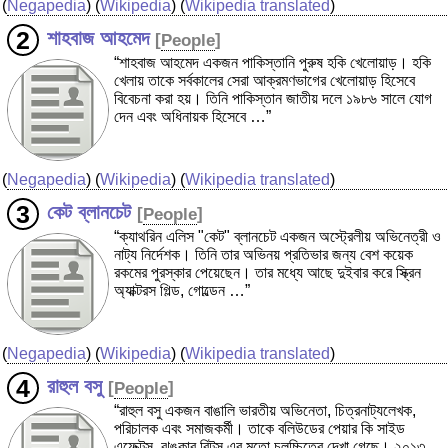
(
Negapedia
) (
Wikipedia
) (
Wikipedia translated
)
শাহবাজ আহমেদ
[
People
]
“শাহবাজ আহমেদ একজন পাকিস্তানি পুরুষ হকি খেলোয়াড়। হকি
খেলায় তাকে সর্বকালের সেরা আক্রমণভাগের খেলোয়াড় হিসেবে
বিবেচনা করা হয়। তিনি পাকিস্তান জাতীয় দলে ১৯৮৬ সালে যোগ
দেন এবং অধিনায়ক হিসেবে …”
(
Negapedia
) (
Wikipedia
) (
Wikipedia translated
)
কেট ব্লানচেট
[
People
]
“ক্যাথরিন এলিস "কেট" ব্লানচেট একজন অস্ট্রেলীয় অভিনেত্রী ও
নাট্য নির্দেশক। তিনি তার অভিনয় প্রতিভার জন্য বেশ কয়েক
রকমের পুরস্কার পেয়েছেন। তার মধ্যে আছে দুইবার করে স্ক্রিন
অ্যাক্টরস গিল্ড, গোল্ডেন …”
(
Negapedia
) (
Wikipedia
) (
Wikipedia translated
)
রাহুল বসু
[
People
]
“রাহুল বসু একজন বাঙালি ভারতীয় অভিনেতা, চিত্রনাট্যলেখক,
পরিচালক এবং সমাজকর্মী। তাকে বলিউডের পেয়ার কি সাইড
এফেক্টস, ঝঙ্কার বিটস্‌ এর মতো চলচ্চিত্রে দেখা গেছে। ২০১৩