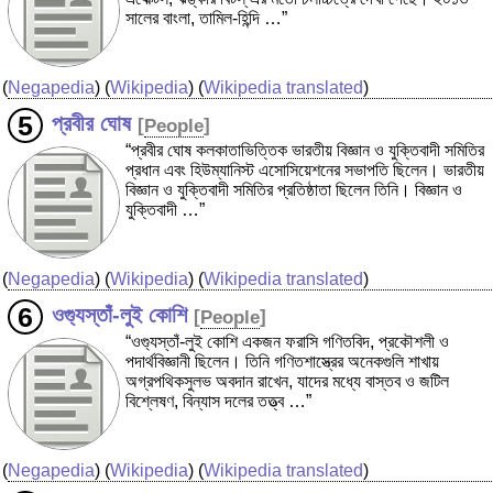
সালের বাংলা, তামিল-হিন্দি …”
(
Negapedia
) (
Wikipedia
) (
Wikipedia translated
)
প্রবীর ঘোষ
[
People
]
“প্রবীর ঘোষ কলকাতাভিত্তিক ভারতীয় বিজ্ঞান ও যুক্তিবাদী সমিতির
প্রধান এবং হিউম্যানিস্ট এসোসিয়েশনের সভাপতি ছিলেন। ভারতীয়
বিজ্ঞান ও যুক্তিবাদী সমিতির প্রতিষ্ঠাতা ছিলেন তিনি। বিজ্ঞান ও
যুক্তিবাদী …”
(
Negapedia
) (
Wikipedia
) (
Wikipedia translated
)
ওগ্যুস্তাঁ-লুই কোশি
[
People
]
“ওগ্যুস্তাঁ-লুই কোশি একজন ফরাসি গণিতবিদ, প্রকৌশলী ও
পদার্থবিজ্ঞানী ছিলেন। তিনি গণিতশাস্ত্রের অনেকগুলি শাখায়
অগ্রপথিকসুলভ অবদান রাখেন, যাদের মধ্যে বাস্তব ও জটিল
বিশ্লেষণ, বিন্যাস দলের তত্ত্ব …”
(
Negapedia
) (
Wikipedia
) (
Wikipedia translated
)