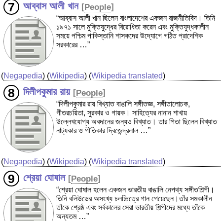
আব্বাস আলী খান
[
People
]
“আব্বাস আলী খান ছিলেন বাংলাদেশের একজন রাজনীতিবিদ। তিনি
১৯৭১ সালে মুক্তিযুদ্ধের বিরোধিতা করেন এবং মুক্তিযুদ্ধকালীন
সময়ে পশ্চিম পাকিস্তানি শাসকদের উদ্যোগে গঠিত প্রাদেশিক
সরকারের …”
(
Negapedia
) (
Wikipedia
) (
Wikipedia translated
)
দিলীপকুমার রায়
[
People
]
“দিলীপকুমার রায় বিখ্যাত বাঙালি সঙ্গীতজ্ঞ, সঙ্গীতালোচক,
গীতরচয়িতা, সুরকার ও গায়ক। সাহিত্যের নানান শাখায়
উল্লেখযোগ্য অবদানের জন্যও বিখ্যাত। তার পিতা ছিলেন বিখ্যাত
নাট্যকার ও গীতিকার দ্বিজেন্দ্রলাল …”
(
Negapedia
) (
Wikipedia
) (
Wikipedia translated
)
শ্রেয়া ঘোষাল
[
People
]
“শ্রেয়া ঘোষাল হলেন একজন ভারতীয় বাঙালি নেপথ্য সঙ্গীতশিল্পী।
তিনি বলিউডের অসংখ্য চলচ্চিত্রে গান গেয়েছেন।তাঁর সমকালীন
তাঁকে শ্রেষ্ঠ এবং সর্বকালের সেরা ভারতীয় শিল্পীদের মধ্যে তাঁকে
অন্যতম …”