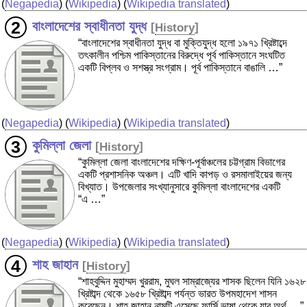
(
Negapedia
) (
Wikipedia
) (
Wikipedia translated
)
বাংলাদেশের স্বাধীনতা যুদ্ধ
[
History
]
“বাংলাদেশের স্বাধীনতা যুদ্ধ বা মুক্তিযুদ্ধ হলো ১৯৭১ খ্রিষ্টাব্দে
তৎকালীন পশ্চিম পাকিস্তানের বিরুদ্ধে পূর্ব পাকিস্তানে সংঘটিত
একটি বিপ্লব ও সশস্ত্র সংগ্রাম। পূর্ব পাকিস্তানে বাঙালি …”
(
Negapedia
) (
Wikipedia
) (
Wikipedia translated
)
কুমিল্লা জেলা
[
History
]
“কুমিল্লা জেলা বাংলাদেশের দক্ষিণ-পূর্বাঞ্চলের চট্টগ্রাম বিভাগের
একটি প্রশাসনিক অঞ্চল। এটি খাদি কাপড় ও রসমালাইয়ের জন্য
বিখ্যাত। উপজেলার সংখ্যানুসারে কুমিল্লা বাংলাদেশের একটি
“এ …”
(
Negapedia
) (
Wikipedia
) (
Wikipedia translated
)
শাহ জাহান
[
History
]
“শাহবুদ্দিন মুহাম্মদ খুররাম, মুঘল সাম্রাজ্যের শাসক ছিলেন যিনি ১৬২৮
খ্রিষ্টাব্দ থেকে ১৬৫৮ খ্রিষ্টাব্দ পর্যন্ত ভারত উপমহাদেশ শাসন
করেছেন। শাহ জাহান নামটি এসেছে ফার্সি ভাষা থেকে যার অর্থ …”