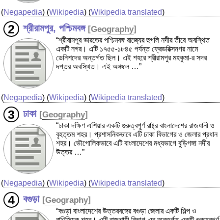
(
Negapedia
) (
Wikipedia
) (
Wikipedia translated
)
শ্রীরামপুর, পশ্চিমবঙ্গ
[
Geography
]
“শ্রীরামপুর ভারতের পশ্চিমবঙ্গ রাজ্যের হুগলি নদীর তীরে অবস্থিত
একটি নগর। এটি ১৭৫৫-১৮৪৫ পর্যন্ত ফ্রেডরিক্সনগর নামে
ডেনিশদের অন্তর্গত ছিল। এই শহরে শ্রীরামপুর মহকুমা-র সদর
দপ্তর অবস্থিত। এই অঞ্চলে …”
(
Negapedia
) (
Wikipedia
) (
Wikipedia translated
)
ঢাকা
[
Geography
]
“ঢাকা দক্ষিণ এশিয়ার একটি গুরুত্বপূর্ণ রাষ্ট্র বাংলাদেশের রাজধানী ও
বৃহত্তম শহর। প্রশাসনিকভাবে এটি ঢাকা বিভাগের ও জেলার প্রধান
শহর। ভৌগোলিকভাবে এটি বাংলাদেশের মধ্যভাগে বুড়িগঙ্গা নদীর
উত্তর …”
(
Negapedia
) (
Wikipedia
) (
Wikipedia translated
)
বগুড়া
[
Geography
]
“বগুড়া বাংলাদেশের উত্তরবঙ্গের বগুড়া জেলার একটি শিল্প ও
বাণিজ্যিক শহর। এটি রাজশাহী বিভাগ-এর অন্তর্গত একটি গুরুত্বপূর্ণ