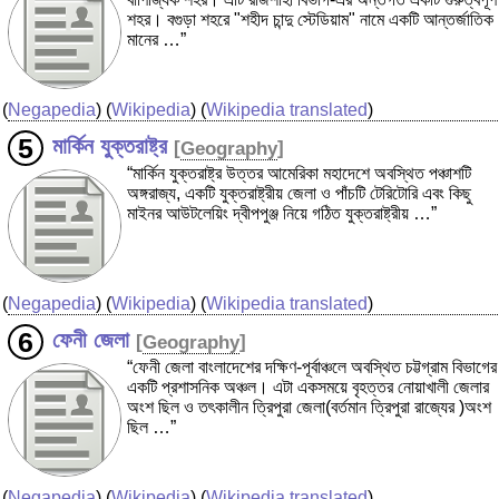
শহর। বগুড়া শহরে "শহীদ চান্দু স্টেডিয়াম" নামে একটি আন্তর্জাতিক
মানের …”
(
Negapedia
) (
Wikipedia
) (
Wikipedia translated
)
মার্কিন যুক্তরাষ্ট্র
[
Geography
]
“মার্কিন যুক্তরাষ্ট্র উত্তর আমেরিকা মহাদেশে অবস্থিত পঞ্চাশটি
অঙ্গরাজ্য, একটি যুক্তরাষ্ট্রীয় জেলা ও পাঁচটি টেরিটোরি এবং কিছু
মাইনর আউটলেয়িং দ্বীপপুঞ্জ নিয়ে গঠিত যুক্তরাষ্ট্রীয় …”
(
Negapedia
) (
Wikipedia
) (
Wikipedia translated
)
ফেনী জেলা
[
Geography
]
“ফেনী জেলা বাংলাদেশের দক্ষিণ-পূর্বাঞ্চলে অবস্থিত চট্টগ্রাম বিভাগের
একটি প্রশাসনিক অঞ্চল। এটা একসময়ে বৃহত্তর নোয়াখালী জেলার
অংশ ছিল ও তৎকালীন ত্রিপুরা জেলা(বর্তমান ত্রিপুরা রাজ্যের )অংশ
ছিল …”
(
Negapedia
) (
Wikipedia
) (
Wikipedia translated
)