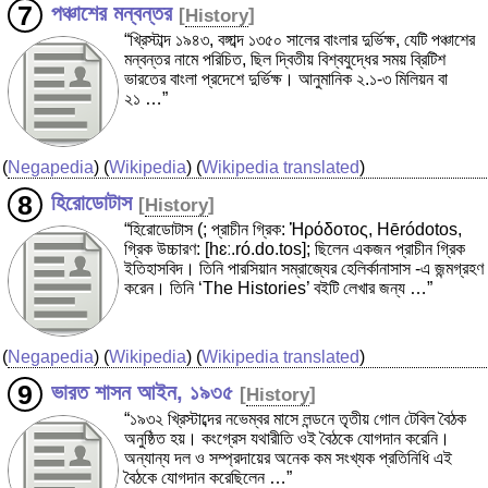
পঞ্চাশের মন্বন্তর
[
History
]
“খ্রিস্টাব্দ ১৯৪৩, বঙ্গাব্দ ১৩৫০ সালের বাংলার দুর্ভিক্ষ, যেটি পঞ্চাশের
মন্বন্তর নামে পরিচিত, ছিল দ্বিতীয় বিশ্বযুদ্ধের সময় ব্রিটিশ
ভারতের বাংলা প্রদেশে দুর্ভিক্ষ। আনুমানিক ২.১-৩ মিলিয়ন বা
২১ …”
(
Negapedia
) (
Wikipedia
) (
Wikipedia translated
)
হিরোডোটাস
[
History
]
“হিরোডোটাস (; প্রাচীন গ্রিক: Ἡρόδοτος, Hēródotos,
গ্রিক উচ্চারণ: [hɛː.ró.do.tos]; ছিলেন একজন প্রাচীন গ্রিক
ইতিহাসবিদ। তিনি পারসিয়ান সম্রাজ্যের হেলির্কানাসাস -এ জন্মগ্রহণ
করেন। তিনি ‘The Histories’ বইটি লেখার জন্য …”
(
Negapedia
) (
Wikipedia
) (
Wikipedia translated
)
ভারত শাসন আইন, ১৯৩৫
[
History
]
“১৯৩২ খ্রিস্টাব্দের নভেম্বর মাসে লন্ডনে তৃতীয় গোল টেবিল বৈঠক
অনুষ্ঠিত হয়। কংগ্রেস যথারীতি ওই বৈঠকে যোগদান করেনি।
অন্যান্য দল ও সম্প্রদায়ের অনেক কম সংখ্যক প্রতিনিধি এই
বৈঠকে যোগদান করেছিলেন …”