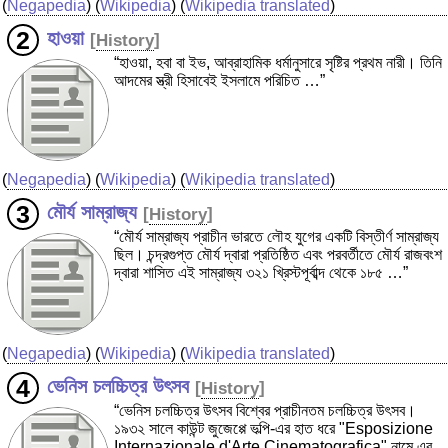
(
Negapedia
) (
Wikipedia
) (
Wikipedia translated
)
হাওয়া
[
History
]
“হাওয়া, হবা বা ইভ, আব্রাহামিক ধর্মানুসারে সৃষ্টির প্রথম নারী। তিনি
আদমের স্ত্রী হিসাবেই ইসলামে পরিচিত …”
(
Negapedia
) (
Wikipedia
) (
Wikipedia translated
)
মৌর্য সাম্রাজ্য
[
History
]
“মৌর্য সাম্রাজ্য প্রাচীন ভারতে লৌহ যুগের একটি বিস্তীর্ণ সাম্রাজ্য
ছিল। চন্দ্রগুপ্ত মৌর্য দ্বারা প্রতিষ্ঠিত এবং পরবর্তীতে মৌর্য রাজবংশ
দ্বারা শাসিত এই সাম্রাজ্য ৩২১ খ্রিস্টপূর্বাব্দ থেকে ১৮৫ …”
(
Negapedia
) (
Wikipedia
) (
Wikipedia translated
)
ভেনিস চলচ্চিত্র উৎসব
[
History
]
“ভেনিস চলচ্চিত্র উৎসব বিশ্বের প্রাচীনতম চলচ্চিত্র উৎসব।
১৯৩২ সালে কাউন্ট জুজেপ্পে ভল্পি-এর হাত ধরে "Esposizione
Internazionale d'Arte Cinematografica" নামে এর