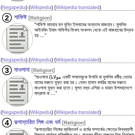
(
Negapedia
) (
Wikipedia
) (
Wikipedia translated
)
শাফিঈ
[
Religion
]
“শাফিঈ মাযহাব হল সুন্নি ইসলামের অন্যতম মাজহাব। মুসলিম
আইনবিদ ইমাম শাফিঈর ফিকহ সংকলন থেকে এই মাজহাবের উদ্ভব
হয় …”
(
Negapedia
) (
Wikipedia
) (
Wikipedia translated
)
মাওলানা
[
Religion
]
“মাওলানা (مولانا একটি সম্মানসূচক উপাধি যা মুসলিম ধর্মীয় নেতার
নামের শুরুতে যুক্ত করা হয়। যেমন হাসান বসরির নামের শুরুতে
মাওলানা যুক্ত করা হতো। মূলত মধ্য এশিয়া ও ভারত উপমহাদেশে
মাদ্রাসা বা …”
(
Negapedia
) (
Wikipedia
) (
Wikipedia translated
)
রূপান্তরিত লিঙ্গ এবং ধর্ম
[
Religion
]
“রূপান্তরিত লিঙ্গের ব্যক্তিবর্গ ও ধর্মের সম্পর্কের ক্ষেত্রে বিশ্বব্যাপী
বিস্তৃত পার্থক্য পরিলক্ষিত হয়। মানুষের জীবন যাপনের দিক নির্দেশনা