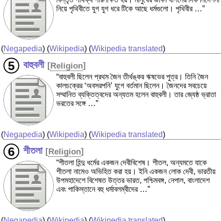
নিয়ে পৃথিবীতে যুগ যুগ ধরে টিকে আছে ধর্মগুলো। পৃথিবীর …”
(
Negapedia
) (
Wikipedia
) (
Wikipedia translated
)
বাহুবলী
[
Religion
]
“বাহুবলী ছিলেন প্রথম জৈন তীর্থঙ্কর ঋষভের পুত্র। তিনি জৈন
কালচক্রের ‘অবসরপনি’ যুগে বর্তমান ছিলেন। জৈনদের সবচেয়ে
সম্মানিত ব্যক্তিত্বদের অন্যতম হলেন বাহুবলী। তার জ্যেষ্ঠ ভ্রাতা
ভরতের সঙ্গে …”
(
Negapedia
) (
Wikipedia
) (
Wikipedia translated
)
শীতলা
[
Religion
]
“শীতলা হিন্দু ধর্মের একজন দেবীবিশেষ। শীতল, অন্যমতে যাকে
শীতলা নামেও অভিহিত করা হয়। ইনি একজন লোক দেবী, ভারতীয়
উপমহাদেশে বিশেষত উত্তর ভারত, পশ্চিমবঙ্গ, নেপাল, বাংলাদেশ
এবং পাকিস্তানে বহু ধর্মাবলম্বীদের …”
(
Negapedia
) (
Wikipedia
) (
Wikipedia translated
)