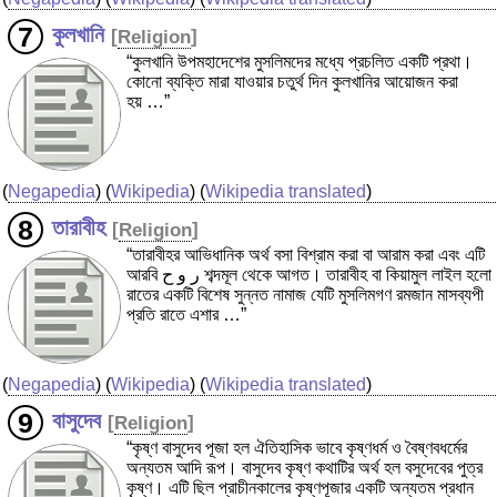
কুলখানি
[
Religion
]
“কুলখানি উপমহাদেশের মুসলিমদের মধ্যে প্রচলিত একটি প্রথা।
কোনো ব্যক্তি মারা যাওয়ার চতুর্থ দিন কুলখানির আয়োজন করা
হয় …”
(
Negapedia
) (
Wikipedia
) (
Wikipedia translated
)
তারাবীহ
[
Religion
]
“তারাবীহর আভিধানিক অর্থ বসা বিশ্রাম করা বা আরাম করা এবং এটি
আরবি ر و ح শব্দমূল থেকে আগত। তারাবীহ বা কিয়ামুল লাইল হলো
রাতের একটি বিশেষ সুন্নত নামাজ যেটি মুসলিমগণ রমজান মাসব্যপী
প্রতি রাতে এশার …”
(
Negapedia
) (
Wikipedia
) (
Wikipedia translated
)
বাসুদেব
[
Religion
]
“কৃষ্ণ বাসুদেব পূজা হল ঐতিহাসিক ভাবে কৃষ্ণধর্ম ও বৈষ্ণবধর্মের
অন্যতম আদি রূপ। বাসুদেব কৃষ্ণ কথাটির অর্থ হল বসুদেবের পুত্র
কৃষ্ণ। এটি ছিল প্রাচীনকালের কৃষ্ণপূজার একটি অন্যতম প্রধান