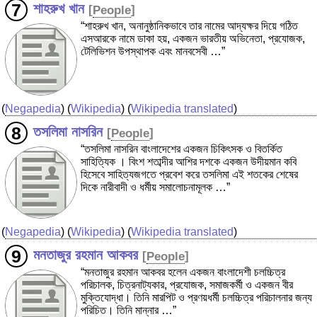
শাহরুখ খান
[
People
]
“শাহরুখ খান, অনানুষ্ঠানিকভাবে তার নামের আদ্যক্ষর দিয়ে গঠিত
এসআরকে নামে ডাকা হয়, একজন ভারতীয় অভিনেতা, প্রযোজক,
টেলিভিশন উপস্থাপক এবং মানবসেবী …”
(
Negapedia
) (
Wikipedia
) (
Wikipedia translated
)
তসলিমা নাসরিন
[
People
]
“তসলিমা নাসরিন বাংলাদেশের একজন চিকিৎসক ও বিতর্কিত
সাহিত্যিক । বিংশ শতাব্দীর আশির দশকে একজন উদীয়মান কবি
হিসেবে সাহিত্যজগতে প্রবেশ করে তসলিমা এই শতকের শেষের
দিকে নারীবাদী ও ধর্মীয় সমালোচনামূলক …”
(
Negapedia
) (
Wikipedia
) (
Wikipedia translated
)
মনতাজুর রহমান আকবর
[
People
]
“মনতাজুর রহমান আকবর হলেন একজন বাংলাদেশী চলচ্চিত্র
পরিচালক, চিত্রনাট্যকার, প্রযোজক, সমাজকর্মী ও একজন বীর
মুক্তিযোদ্ধা। তিনি মারপিট ও প্রণয়ধর্মী চলচ্চিত্র পরিচালনার জন্য
পরিচিত। তিনি মান্নার …”