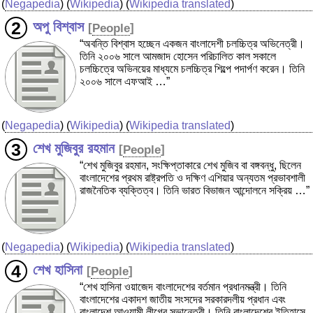
(
Negapedia
) (
Wikipedia
) (
Wikipedia translated
)
অপু বিশ্বাস
[
People
]
“অবন্তি বিশ্বাস হচ্ছেন একজন বাংলাদেশী চলচ্চিত্র অভিনেত্রী।
তিনি ২০০৬ সালে আমজাদ হোসেন পরিচালিত কাল সকালে
চলচ্চিত্রে অভিনয়ের মাধ্যমে চলচ্চিত্র শিল্পে পদার্পণ করেন। তিনি
২০০৬ সালে এফআই …”
(
Negapedia
) (
Wikipedia
) (
Wikipedia translated
)
শেখ মুজিবুর রহমান
[
People
]
“শেখ মুজিবুর রহমান, সংক্ষিপ্তাকারে শেখ মুজিব বা বঙ্গবন্ধু, ছিলেন
বাংলাদেশের প্রথম রাষ্ট্রপতি ও দক্ষিণ এশিয়ার অন্যতম প্রভাবশালী
রাজনৈতিক ব্যক্তিত্ব। তিনি ভারত বিভাজন আন্দোলনে সক্রিয় …”
(
Negapedia
) (
Wikipedia
) (
Wikipedia translated
)
শেখ হাসিনা
[
People
]
“শেখ হাসিনা ওয়াজেদ বাংলাদেশের বর্তমান প্রধানমন্ত্রী। তিনি
বাংলাদেশের একাদশ জাতীয় সংসদের সরকারদলীয় প্রধান এবং
বাংলাদেশ আওয়ামী লীগের সভানেত্রী। তিনি বাংলাদেশের ইতিহাসে