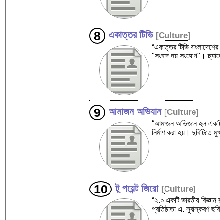
একাত্তর টিভি
[
Culture
]
“একাত্তর টিভি বাংলাদেশের 
"সংবাদ নয় সংযোগ"। চ্যা
আমাজন অভিযান
[
Culture
]
“আমাজন অভিজান হল একটি বাংল
নির্মাণ করা হয়। ছবিটিতে ম
টু পয়েন্ট জিরো
[
Culture
]
“২.০ একটি ভারতীয় বিজ্ঞা
প্রতিষ্ঠাতা এ. সুবাস্করণ