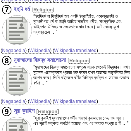
ইহুদি ধর্ম
[
Religion
]
“ইহুদিধর্ম বা যিহূদীধর্ম হল একটি ইব্রাহিমীয়, একেশ্বরবাদী ও
নৃগোষ্ঠীগত ধর্ম যা ইহুদি জাতির সামষ্টিক ধর্মীয়, সাংস্কৃতিক এবং
আইনগত ঐতিহ্য ও সভ্যতাকে ধারণ করে। এটি ব্রোঞ্জ যুগে
মধ্যপ্রাচ্যে …”
(
Negapedia
) (
Wikipedia
) (
Wikipedia translated
)
মুহাম্মাদের বিরুদ্ধ সমালোচনা
[
Religion
]
“মুহাম্মাদের বিরুদ্ধ সমালোচনা সপ্তম শতক থেকেই বিদ্যমান। যখন
মুহাম্মদ একেশ্বরবাদ প্রচার শুরু করেন তখন আরবের অমুসলিমরা নিন্দা
জ্ঞাপন করে। তিনি বাইবেলে বর্ণিত বিভিন্ন ব্যক্তি ও তাদের যেভাবে
বর্ণনা …”
(
Negapedia
) (
Wikipedia
) (
Wikipedia translated
)
সূরা কুরাইশ
[
Religion
]
“সূরা কুরাইশ মুসলমানদের ধর্মীয় গ্রন্থ কুরআনের ১০৬ তম সূরা।
এই সূরাটি মক্কায় অবতীর্ণ হয়েছে এবং এর আয়াত সংখ্যা ৪ টি …”