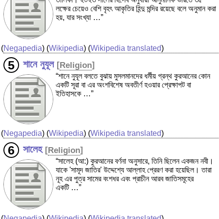
লক্ষের চেয়েও বেশি বৃহৎ আকৃতির হিন্দু মন্দির রয়েছে বলে অনুমান করা
হয়, যার সংখ্যা …”
(
Negapedia
) (
Wikipedia
) (
Wikipedia translated
)
শানে নুযূল
[
Religion
]
“শানে নুযূল বলতে বুঝায় মুসলমানদের ধর্মীয় গ্রন্থ কুরআনের কোন
একটি সূরা বা এর অংশবিশেষ অবতীর্ণ হওয়ার প্রেক্ষাপট বা
ইতিহাসকে …”
(
Negapedia
) (
Wikipedia
) (
Wikipedia translated
)
সালেহ
[
Religion
]
“সালেহ (আ:) কুরআনের বর্ণনা অনুসারে, তিনি ছিলেন একজন নবী।
যাকে 'সামূদ জাতির' উদ্দেশ্যে আল্লাহ প্রেরণ করা হয়েছিল। তারা
নূহ এর পুত্র সামের বংশধর এবং প্রাচীন আরব জাতিসমূহের
একটি …”
(
Negapedia
) (
Wikipedia
) (
Wikipedia translated
)