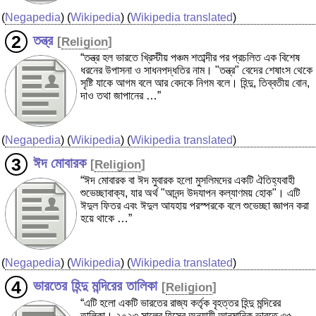
(
Negapedia
) (
Wikipedia
) (
Wikipedia translated
)
তন্ত্র
[
Religion
]
“তন্ত্র হল ভারতে খ্রিস্টীয় পঞ্চম শতাব্দীর পর প্রচলিত এক বিশেষ
ধরনের উপাসনা ও সাধনপদ্ধতির নাম। "তন্ত্র" বেদের শেষাংস থেকে
সৃষ্টি যাকে আগম বলে আর বেদকে নিগম বলে। হিন্দু, তিব্বতীয় বোন,
দাও তথা জাপানের …”
(
Negapedia
) (
Wikipedia
) (
Wikipedia translated
)
ঈদ মোবারক
[
Religion
]
“ঈদ মোবারক বা ঈদ মুবারক হলো মুসলিমদের একটি ঐতিহ্যবাহী
শুভেচ্ছাবাক্য, যার অর্থ "আনন্দ উদযাপন কল্যাণময় হোক"। এটি
ঈদুল ফিতর এবং ঈদুল আযহায় পরস্পরকে বলে শুভেচ্ছা জ্ঞাপন করা
হয়ে থাকে …”
(
Negapedia
) (
Wikipedia
) (
Wikipedia translated
)
ভারতের হিন্দু মন্দিরের তালিকা
[
Religion
]
“এটি হলো একটি ভারতের রাজ্য কর্তৃক বৃহত্তর হিন্দু মন্দিরের
তালিকা। ২০২৩ সালের হিসেব অনুযায়ী আনুমানিক ভারতে ৩৫