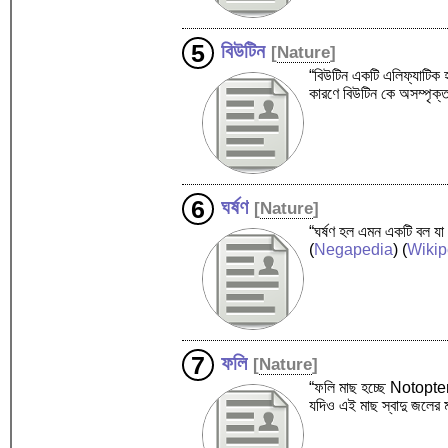
বিউটিন
[
Nature
]
“বিউটিন একটি এলিফ্যাটিক হা
কারণে বিউটিন কে অসম্পৃক
ঘর্ষণ
[
Nature
]
“ঘর্ষণ হল এমন একটি বল যা 
(
Negapedia
) (
Wikip
ফলি
[
Nature
]
“ফলি মাছ হচ্ছে Notopteri
যদিও এই মাছ স্বাদু জলের 