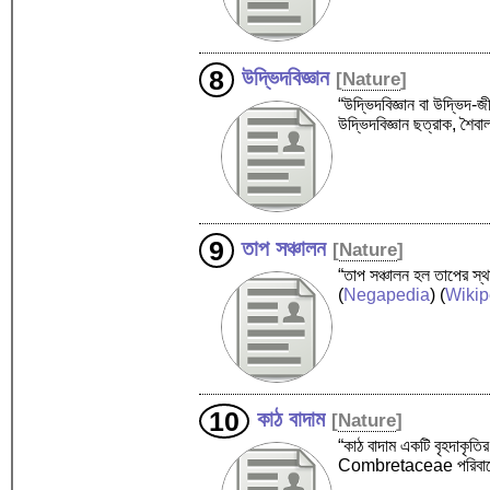
উদ্ভিদবিজ্ঞান
[
Nature
]
“উদ্ভিদবিজ্ঞান বা উদ্ভিদ-জ
উদ্ভিদবিজ্ঞান ছত্রাক, শৈ
তাপ সঞ্চালন
[
Nature
]
“তাপ সঞ্চালন হল তাপের স্থান
(
Negapedia
) (
Wikip
কাঠ বাদাম
[
Nature
]
“কাঠ বাদাম একটি বৃহদাকৃতি
Combretaceae পরিবারের