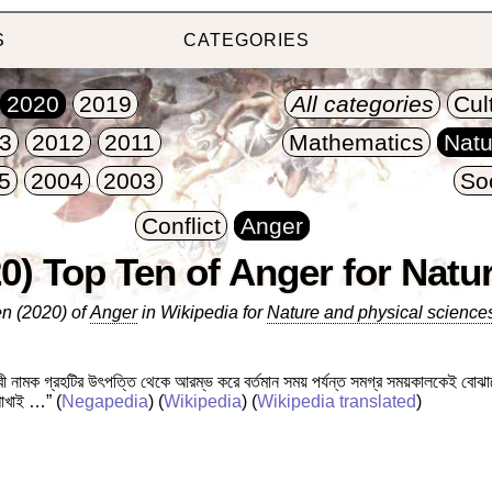
S
CATEGORIES
2020
2019
All categories
Cul
3
2012
2011
Mathematics
Natu
5
2004
2003
So
Conflict
Anger
0) Top Ten of Anger for Natu
n (2020) of
Anger
in Wikipedia for
Nature and physical science
বী নামক গ্রহটির উৎপত্তি থেকে আরম্ভ করে বর্তমান সময় পর্যন্ত সমগ্র সময়কালকেই বোঝা
 শাখাই …”
(
Negapedia
) (
Wikipedia
) (
Wikipedia translated
)